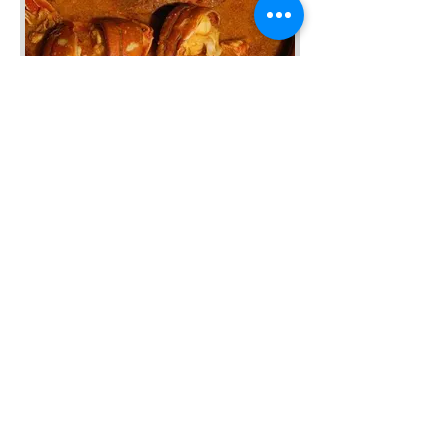
MENORCAN GASTRONOMY
It's your experience. You
decide. We can organize a
picnic in a private forest with
typical Menorcan products,
or if you prefer, we can
reserve one of the best
restaurants for you to savor
the typical dishes of
Menorcan cuisine.