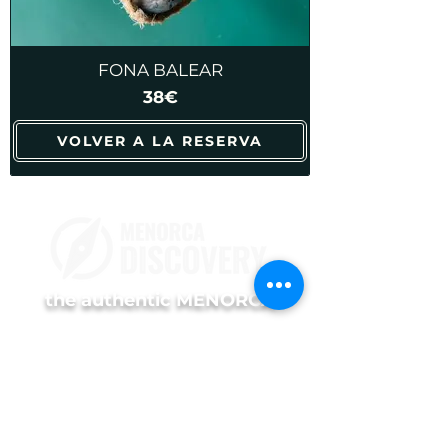
FONA BALEAR
38€
VOLVER A LA RESERVA
the authentic MENORCA
TOURS
Prestige Experience
Premium Experience
Island Discovery
Island Discovery Privado