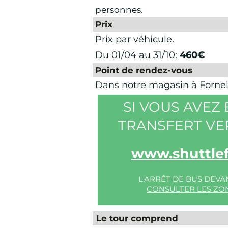
personnes.
Prix
Prix par véhicule.
Du 01/04 au 31/10:
460€
Point de rendez-vous
Dans notre magasin à Fornells
SI VOUS AVEZ
TRANSFERT VE
www.shuttlef
L'ARRÊT DE BUS DEV
CONSULTER LES ZON
Le tour comprend