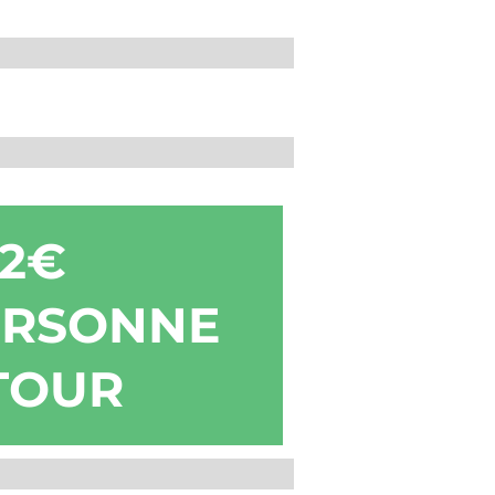
22€
ERSONNE
TOUR