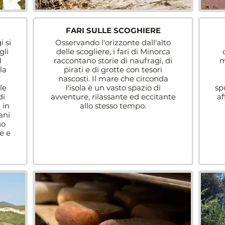
FARI SULLE SCOGHIERE
i si
Osservando l'orizzonte dall'alto
gli
delle scogliere, i fari di Minorca
l
raccontano storie di naufragi, di
m
la
pirati e di grotte con tesori
nascosti. Il mare che circonda
le
l'isola è un vasto spazio di
sp
di
avventure, rilassante ed eccitante
af
 in
allo stesso tempo.
ani
no
e e