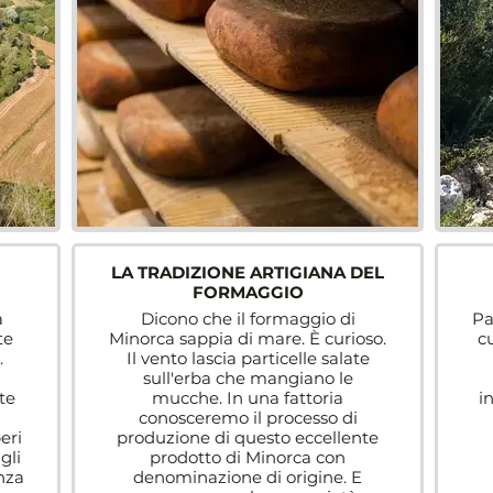
LA TRADIZIONE ARTIGIANA DEL
FORMAGGIO
a
Dicono che il formaggio di
Pa
te
Minorca sappia di mare. È curioso.
cu
.
Il vento lascia particelle salate
sull'erba che mangiano le
te
mucche. In una fattoria
i
conosceremo il processo di
eri
produzione di questo eccellente
gli
prodotto di Minorca con
nza
denominazione di origine. E